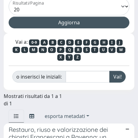
Risultati/Pagina
Vai a:
0-9
A
B
C
D
E
F
G
H
I
J
K
L
M
N
O
P
Q
R
S
T
U
V
W
X
Y
Z
o inserisci le iniziali:
Mostrati risultati da 1 a 1
di 1
esporta metadati
Restauro, riuso e valorizzazione dei
chiostri Francescani a Ravenna: un