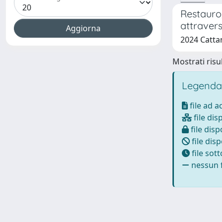
Restauro,
attravers
2024 Cattan
Mostrati risul
Legenda
file ad 
file dis
file disp
file disp
file sot
nessun f