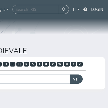
glia
IT
LOGIN
DIEVALE
O
P
Q
R
S
T
U
V
W
X
Y
Z