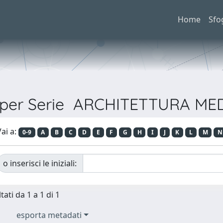
Home
Sfo
a per Serie ARCHITETTURA ME
ai a:
0-9
A
B
C
D
E
F
G
H
I
J
K
L
M
N
o inserisci le iniziali:
tati da 1 a 1 di 1
esporta metadati