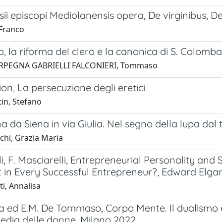
ii episcopi Mediolanensis opera, De virginibus, De
 Franco
o, la riforma del clero e la canonica di S. Colomba
ARPEGNA GABRIELLI FALCONIERI, Tommaso
lion, La persecuzione degli eretici
in, Stefano
na da Siena in via Giulia. Nel segno della lupa da
chi, Grazia Maria
li, F. Masciarelli, Entrepreneurial Personality a
t in Every Successful Entrepreneur?, Edward Elga
i, Annalisa
na ed E.M. De Tommaso, Corpo Mente. Il dualismo e
pedia delle donne, Milano 2022