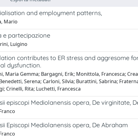
ialisation and employment patterns,
a, Mario
a e partecipazione
ini, Luigino
ylation contributes to ER stress and aggresome f
al dysfunction.
, Maria Gemma; Bargagni, Erik; Monittola, Francesca; Creanza
Benedetti, Serena; Carloni, Silvia; Burattini, Sabrina; Frat
gi; Crinelli, Rita; Luchetti, Francesca
ii episcopi Mediolanensis opera, De virginitate, De i
 Franco
sii Episcopi Mediolanensis opera, De Abraham
 Franco