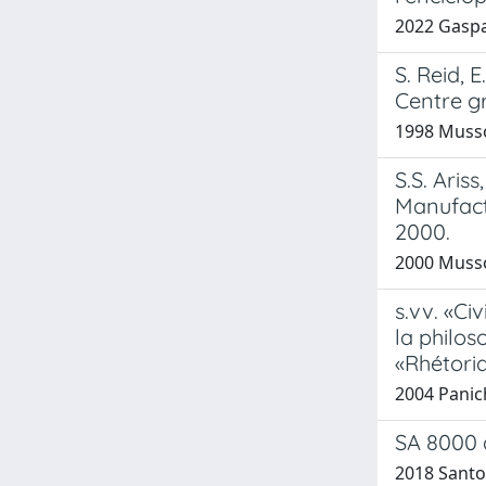
2022 Gaspa
S. Reid, 
Centre g
1998 Musso
S.S. Aris
Manufact
2000.
2000 Musso
s.vv. «Ci
la philos
«Rhétori
2004 Panich
SA 8000 
2018 Santos