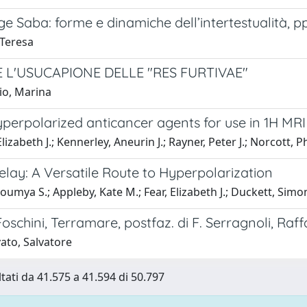
e Saba: forme e dinamiche dell’intertestualità, p
 Teresa
E L'USUCAPIONE DELLE "RES FURTIVAE"
io, Marina
perpolarized anticancer agents for use in 1H MRI
Elizabeth J.; Kennerley, Aneurin J.; Rayner, Peter J.; Norcott, 
lay: A Versatile Route to Hyperpolarization
oumya S.; Appleby, Kate M.; Fear, Elizabeth J.; Duckett, Simo
oschini, Terramare, postfaz. di F. Serragnoli, Raffae
ato, Salvatore
ltati da 41.575 a 41.594 di 50.797