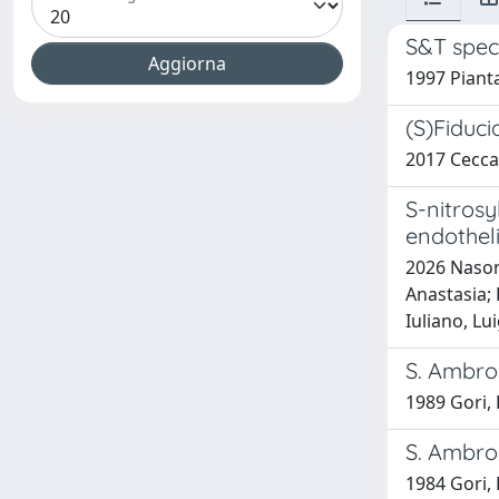
S&T spec
1997 Piant
(S)Fiduci
2017 Ceccar
S-nitros
endotheli
2026 Nasoni
Anastasia; 
Iuliano, Lui
S. Ambros
1989 Gori,
S. Ambro
1984 Gori,