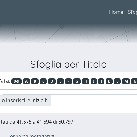
Home
Sfo
Sfoglia per Titolo
ai a:
0-9
A
B
C
D
E
F
G
H
I
J
K
L
M
N
o inserisci le iniziali:
ltati da 41.575 a 41.594 di 50.797
esporta metadati