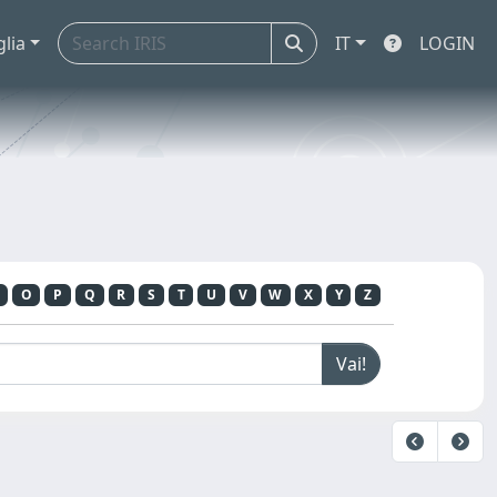
glia
IT
LOGIN
O
P
Q
R
S
T
U
V
W
X
Y
Z