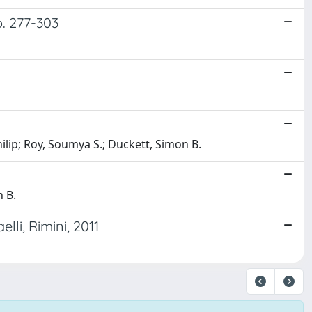
p. 277-303
Philip; Roy, Soumya S.; Duckett, Simon B.
n B.
lli, Rimini, 2011