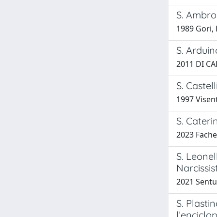
S. Ambros
1989 Gori,
S. Arduin
2011 DI C
S. Castel
1997 Visent
S. Cateri
2023 Fache
S. Leonel
Narcissis
2021 Sentut
S. Plasti
l’enciclo