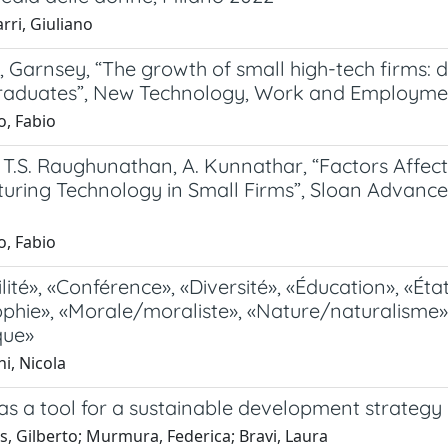
rri, Giuliano
E., Garnsey, “The growth of small high-tech firms: 
raduates”, New Technology, Work and Employment
, Fabio
s, T.S. Raughunathan, A. Kunnathar, “Factors Affe
uring Technology in Small Firms”, Sloan Advanced
, Fabio
vilité», «Conférence», «Diversité», «Éducation», «Ét
ophie», «Morale/moraliste», «Nature/naturalisme»
que»
i, Nicola
as a tool for a sustainable development strategy
, Gilberto; Murmura, Federica; Bravi, Laura