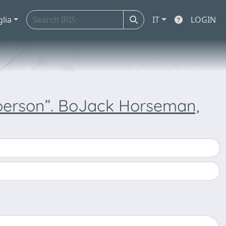
glia
IT
LOGIN
 person”. BoJack Horseman,