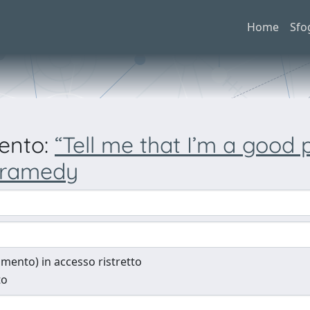
Home
Sfo
mento:
“Tell me that I’m a good
 dramedy
cumento) in accesso ristretto
to