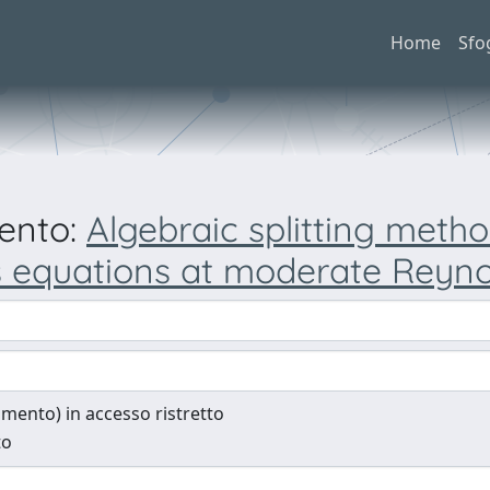
Home
Sfo
mento:
Algebraic splitting metho
s equations at moderate Reyn
cumento) in accesso ristretto
to