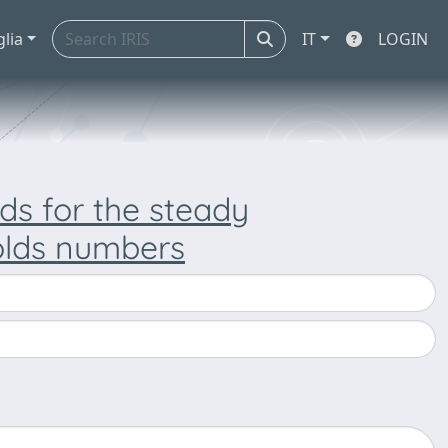
glia
IT
LOGIN
ds for the steady
olds numbers