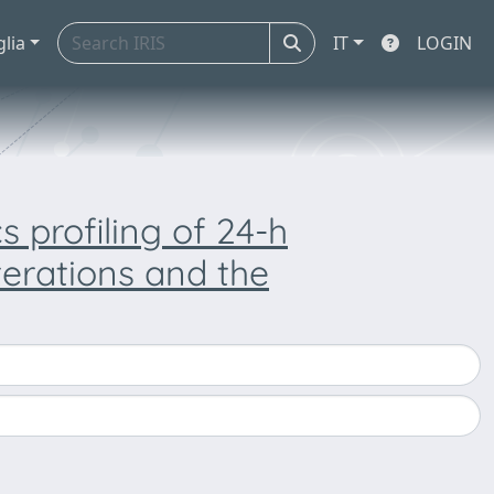
glia
IT
LOGIN
profiling of 24-h
terations and the