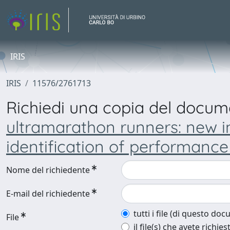
IRIS
IRIS
11576/2761713
Richiedi una copia del docu
ultramarathon runners: new in
identification of performanc
Nome del richiedente
E-mail del richiedente
tutti i file (di questo do
File
il file(s) che avete richies