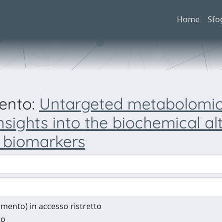
Home
Sfo
mento:
Untargeted metabolomics 
sights into the biochemical al
e biomarkers
cumento) in accesso ristretto
to