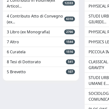
2 Contributo in Volume(ex
12333
Articol...
PHYSICAL 
4 Contributo Atto di Convegno
STUDI URB
6318
(ex...
GIURIDI...
3 Libro (ex Monografia)
PHYSICAL 
2766
7 Altro
PHYSICS L
1544
6 Curatela
PICCOLA I
1516
8 Tesi di Dottorato
CLASSICA
541
GRAVITY
5 Brevetto
107
STUDI URBI
UMANE E...
SOCIOLOGI
COMUNICA