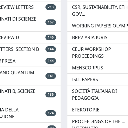
REVIEW LETTERS
CSR, SUSTAINABILITY, ETH
213
GOV...
INATI DI SCIENZE
167
WORKING PAPERS OLYM
REVIEW D
BREVIARIA IURIS
146
ETTERS. SECTION B
CEUR WORKSHOP
144
PROCEEDINGS
MPRESA
144
MENSCORPUS
L AND QUANTUM
141
ISLL PAPERS
NATI B, SCIENZE
SOCIETÀ ITALIANA DI
136
PEDAGOGIA
A DELLA
ETEROTOPIE
124
ZIONE
PROCEEDINGS OF THE ...