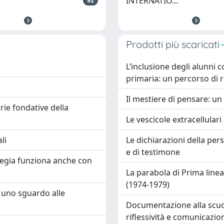
INTERNATIO...
92
Prodotti più scaricati
L’inclusione degli alunni c
primaria: un percorso di 
Il mestiere di pensare: un 
rie fondative della
Le vescicole extracellular
li
Le dichiarazioni della per
e di testimone
ategia funziona anche con
La parabola di Prima linea:
(1974-1979)
o: uno sguardo alle
Documentazione alla scuola 
riflessività e comunicazio