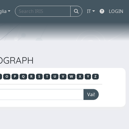
glia
IT
LOGIN
NOGRAPH
O
P
Q
R
S
T
U
V
W
X
Y
Z