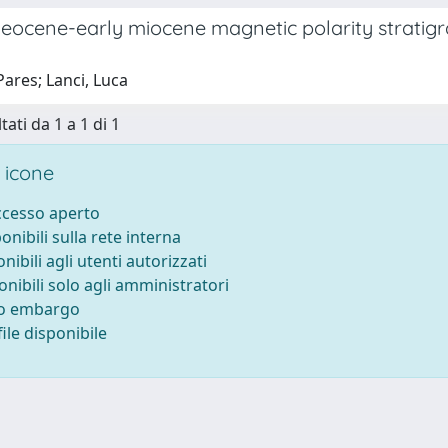
 eocene-early miocene magnetic polarity stratigr
 Pares; Lanci, Luca
tati da 1 a 1 di 1
 icone
accesso aperto
ponibili sulla rete interna
onibili agli utenti autorizzati
onibili solo agli amministratori
to embargo
ile disponibile