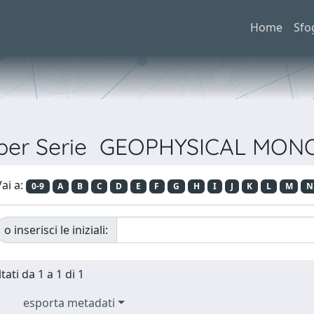
Home
Sfo
a per Serie GEOPHYSICAL MO
ai a:
0-9
A
B
C
D
E
F
G
H
I
J
K
L
M
N
o inserisci le iniziali:
tati da 1 a 1 di 1
esporta metadati