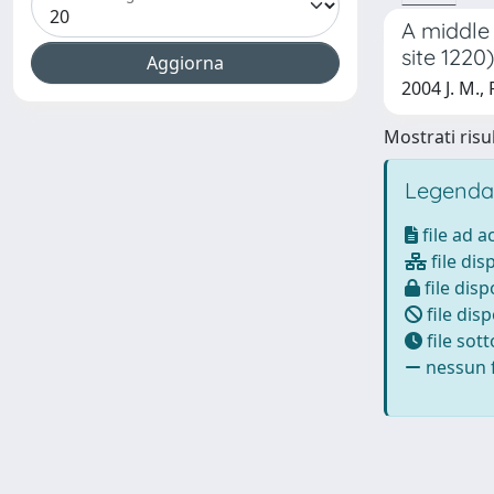
A middle
site 1220)
2004 J. M.,
Mostrati risul
Legenda
file ad 
file dis
file disp
file disp
file sot
nessun f