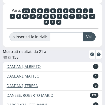
Vai a:
0-9
A
B
C
D
E
F
G
H
I
J
K
L
M
N
O
P
Q
R
S
T
U
V
W
X
Y
Z
o inserisci le iniziali:
Mostrati risultati da 21 a
40 di 158
DAMIANI, ALBERTO
1
DAMIANI, MATTEO
1
DAMIANI, TERESA
9
DANESE, ROBERTO MARIO
128
DARCONZA, GIOVANNI
1