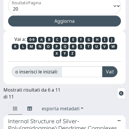
Risultati/Pagina
Vai a:
0-9
A
B
C
D
E
F
G
H
I
J
K
L
M
N
O
P
Q
R
S
T
U
V
W
X
Y
Z
o inserisci le iniziali:
Mostrati risultati da 6 a 11
di 11
esporta metadati
Internal Structure of Silver-
Poly(amidoamine) Dendrimer Complexes