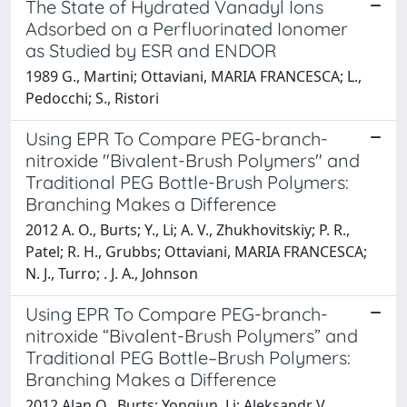
The State of Hydrated Vanadyl Ions
Adsorbed on a Perfluorinated Ionomer
as Studied by ESR and ENDOR
1989 G., Martini; Ottaviani, MARIA FRANCESCA; L.,
Pedocchi; S., Ristori
Using EPR To Compare PEG-branch-
nitroxide "Bivalent-Brush Polymers" and
Traditional PEG Bottle-Brush Polymers:
Branching Makes a Difference
2012 A. O., Burts; Y., Li; A. V., Zhukhovitskiy; P. R.,
Patel; R. H., Grubbs; Ottaviani, MARIA FRANCESCA;
N. J., Turro; . J. A., Johnson
Using EPR To Compare PEG-branch-
nitroxide “Bivalent-Brush Polymers” and
Traditional PEG Bottle–Brush Polymers:
Branching Makes a Difference
2012 Alan O., Burts; Yongjun, Li; Aleksandr V.,