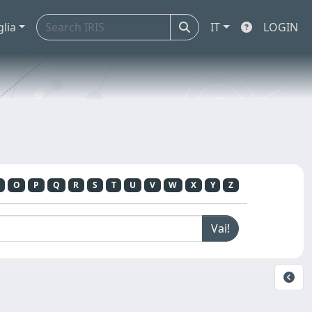
glia
IT
LOGIN
O
P
Q
R
S
T
U
V
W
X
Y
Z