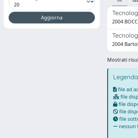
Tecnologi
2004 BOCCI
Tecnologi
2004 Bartol
Mostrati risul
Legenda
file ad 
file dis
file disp
file disp
file sot
nessun f