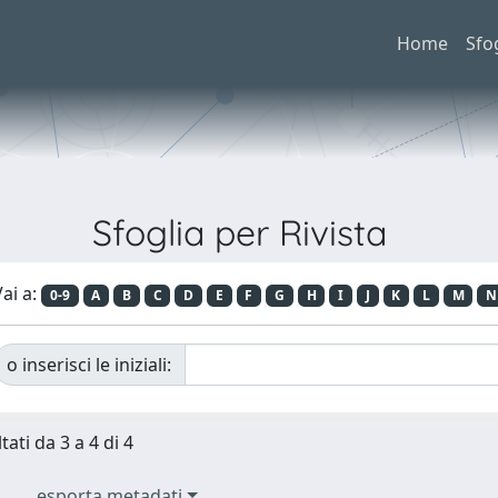
Home
Sfo
Sfoglia per Rivista
ai a:
0-9
A
B
C
D
E
F
G
H
I
J
K
L
M
N
o inserisci le iniziali:
tati da 3 a 4 di 4
esporta metadati