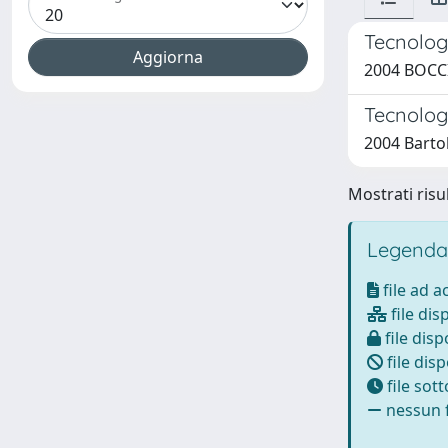
Tecnologi
2004 BOCCI
Tecnologi
2004 Bartol
Mostrati risul
Legenda
file ad 
file dis
file disp
file disp
file sot
nessun f