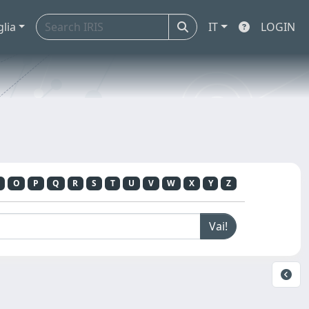
glia
IT
LOGIN
O
P
Q
R
S
T
U
V
W
X
Y
Z