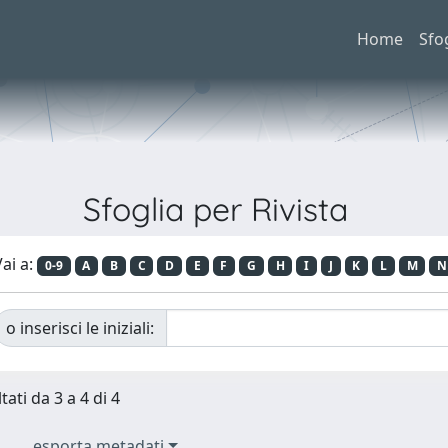
Home
Sfo
Sfoglia per Rivista
ai a:
0-9
A
B
C
D
E
F
G
H
I
J
K
L
M
N
o inserisci le iniziali:
tati da 3 a 4 di 4
esporta metadati