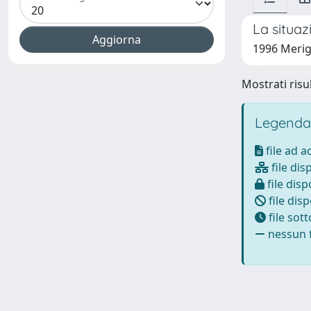
La situaz
1996 Merig
Mostrati risul
Legenda
file ad 
file dis
file disp
file disp
file sot
nessun f