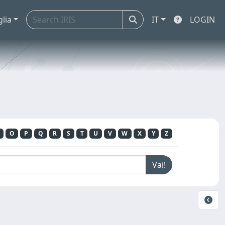
glia
IT
LOGIN
O
P
Q
R
S
T
U
V
W
X
Y
Z