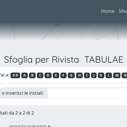
Home
Sfo
Sfoglia per Rivista TABULAE
ai a:
0-9
A
B
C
D
E
F
G
H
I
J
K
L
M
N
o inserisci le iniziali:
tati da 2 a 2 di 2
esporta metadati