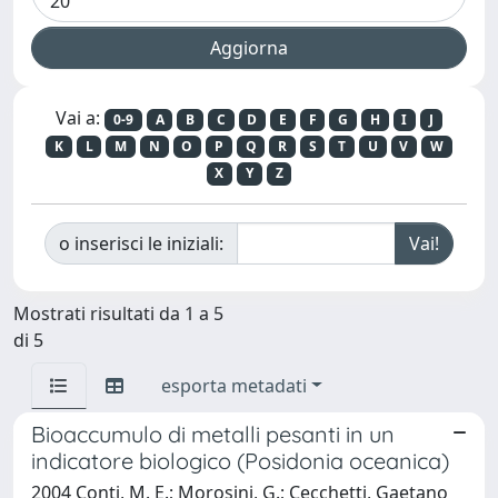
Vai a:
0-9
A
B
C
D
E
F
G
H
I
J
K
L
M
N
O
P
Q
R
S
T
U
V
W
X
Y
Z
o inserisci le iniziali:
Mostrati risultati da 1 a 5
di 5
esporta metadati
Bioaccumulo di metalli pesanti in un
indicatore biologico (Posidonia oceanica)
2004 Conti, M. E.; Morosini, G.; Cecchetti, Gaetano