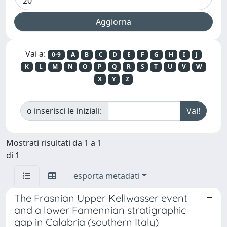
Vai a:
0-9
A
B
C
D
E
F
G
H
I
J
K
L
M
N
O
P
Q
R
S
T
U
V
W
X
Y
Z
o inserisci le iniziali:
Mostrati risultati da 1 a 1
di 1
esporta metadati
The Frasnian Upper Kellwasser event
and a lower Famennian stratigraphic
gap in Calabria (southern Italy)