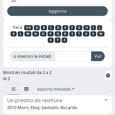
Vai a:
0-9
A
B
C
D
E
F
G
H
I
J
K
L
M
N
O
P
Q
R
S
T
U
V
W
X
Y
Z
o inserisci le iniziali:
Mostrati risultati da 2 a 2
di 2
esporta metadati
Un prestito da restituire
2010 Morri, Elisa; Santolini, Riccardo