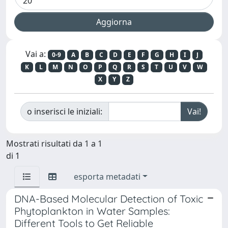
Vai a:
0-9
A
B
C
D
E
F
G
H
I
J
K
L
M
N
O
P
Q
R
S
T
U
V
W
X
Y
Z
o inserisci le iniziali:
Mostrati risultati da 1 a 1
di 1
esporta metadati
DNA-Based Molecular Detection of Toxic
Phytoplankton in Water Samples:
Different Tools to Get Reliable