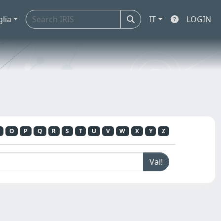
glia
IT
LOGIN
O
P
Q
R
S
T
U
V
W
X
Y
Z