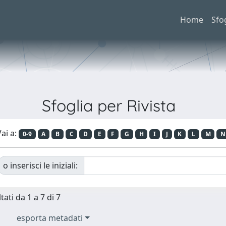
Home
Sfo
Sfoglia per Rivista
ai a:
0-9
A
B
C
D
E
F
G
H
I
J
K
L
M
N
o inserisci le iniziali:
tati da 1 a 7 di 7
esporta metadati