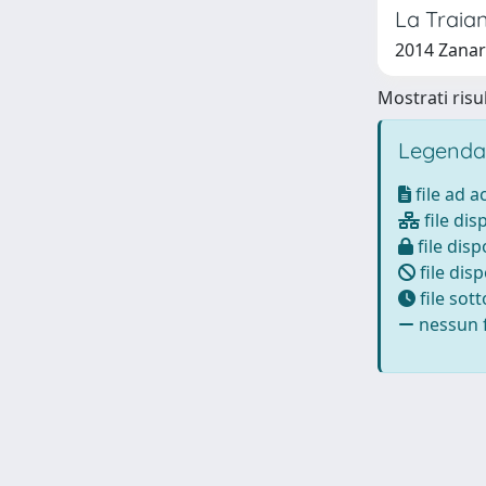
La Traian
2014 Zanar
Mostrati risul
Legenda
file ad 
file dis
file disp
file disp
file sot
nessun f
Powered by
IRIS
-
about IRIS
-
Utilizzo dei cookie