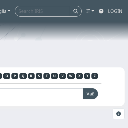
glia
IT
LOGIN
O
P
Q
R
S
T
U
V
W
X
Y
Z