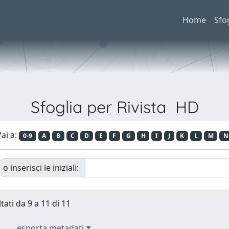
Home
Sfo
Sfoglia per Rivista HD
ai a:
0-9
A
B
C
D
E
F
G
H
I
J
K
L
M
N
o inserisci le iniziali:
tati da 9 a 11 di 11
esporta metadati