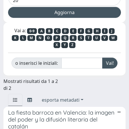
Vai a:
0-9
A
B
C
D
E
F
G
H
I
J
K
L
M
N
O
P
Q
R
S
T
U
V
W
X
Y
Z
o inserisci le iniziali:
Mostrati risultati da 1 a 2
di 2
esporta metadati
La fiesta barroca en Valencia: la imagen
del poder y la difusión literaria del
catalán