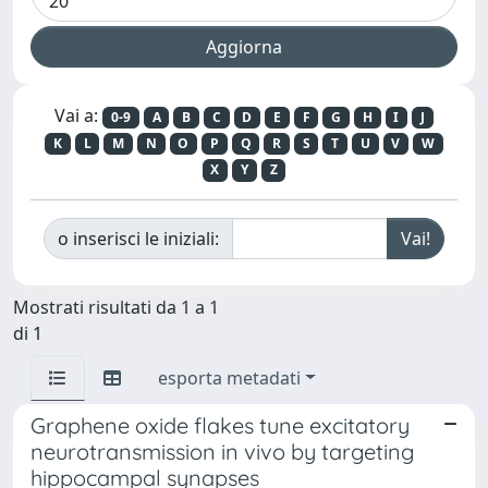
Vai a:
0-9
A
B
C
D
E
F
G
H
I
J
K
L
M
N
O
P
Q
R
S
T
U
V
W
X
Y
Z
o inserisci le iniziali:
Mostrati risultati da 1 a 1
di 1
esporta metadati
Graphene oxide flakes tune excitatory
neurotransmission in vivo by targeting
hippocampal synapses