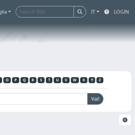
glia
IT
LOGIN
O
P
Q
R
S
T
U
V
W
X
Y
Z