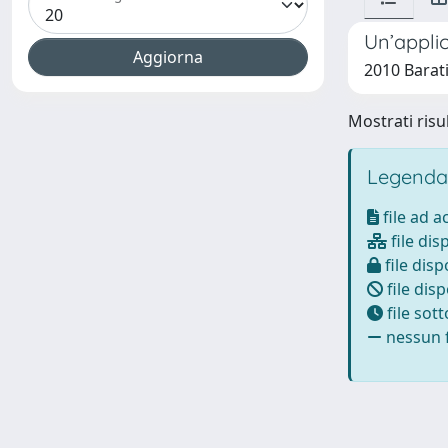
Un’applic
2010 Barati
Mostrati risul
Legenda
file ad 
file dis
file disp
file disp
file sot
nessun f