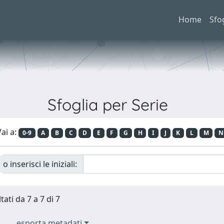
Home
Sfo
Sfoglia per Serie
ai a:
0-9
A
B
C
D
E
F
G
H
I
J
K
L
M
N
o inserisci le iniziali:
tati da 7 a 7 di 7
esporta metadati