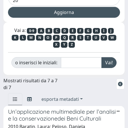
Vai a:
0-9
A
B
C
D
E
F
G
H
I
J
K
L
M
N
O
P
Q
R
S
T
U
V
W
X
Y
Z
o inserisci le iniziali:
Mostrati risultati da 7 a 7
di 7
esporta metadati
Un’applicazione multimediale per l’analisi
e la conservazionedei Beni Culturali
2010 Baratin, Laura; Peloso, Daniela