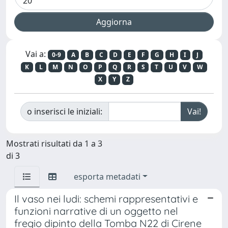
Vai a:
0-9
A
B
C
D
E
F
G
H
I
J
K
L
M
N
O
P
Q
R
S
T
U
V
W
X
Y
Z
o inserisci le iniziali:
Mostrati risultati da 1 a 3
di 3
esporta metadati
Il vaso nei ludi: schemi rappresentativi e
funzioni narrative di un oggetto nel
fregio dipinto della Tomba N22 di Cirene