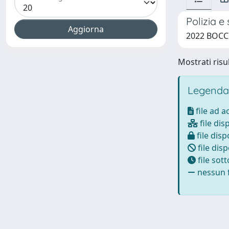
Polizia e
2022 BOCCIA
Mostrati risul
Legenda
file ad 
file dis
file disp
file disp
file sot
nessun f