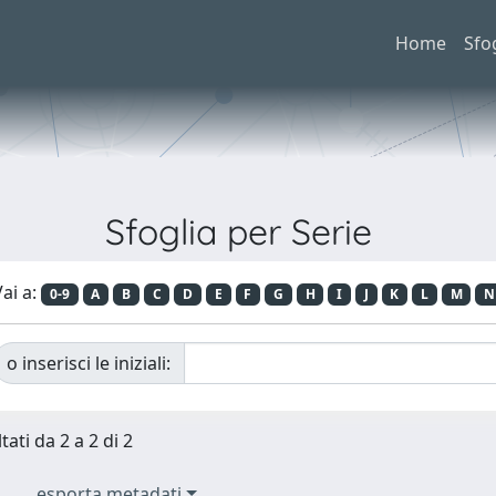
Home
Sfo
Sfoglia per Serie
ai a:
0-9
A
B
C
D
E
F
G
H
I
J
K
L
M
N
o inserisci le iniziali:
tati da 2 a 2 di 2
esporta metadati