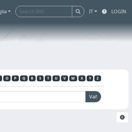
glia
IT
LOGIN
O
P
Q
R
S
T
U
V
W
X
Y
Z