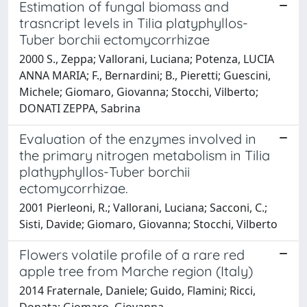
Estimation of fungal biomass and
trasncript levels in Tilia platyphyllos-
Tuber borchii ectomycorrhizae
2000 S., Zeppa; Vallorani, Luciana; Potenza, LUCIA
ANNA MARIA; F., Bernardini; B., Pieretti; Guescini,
Michele; Giomaro, Giovanna; Stocchi, Vilberto;
DONATI ZEPPA, Sabrina
Evaluation of the enzymes involved in
the primary nitrogen metabolism in Tilia
plathyphyllos-Tuber borchii
ectomycorrhizae.
2001 Pierleoni, R.; Vallorani, Luciana; Sacconi, C.;
Sisti, Davide; Giomaro, Giovanna; Stocchi, Vilberto
Flowers volatile profile of a rare red
apple tree from Marche region (Italy)
2014 Fraternale, Daniele; Guido, Flamini; Ricci,
Donata; Giomaro, Giovanna