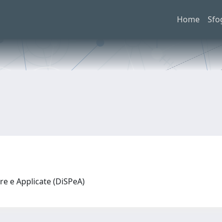
Home
Sfo
re e Applicate (DiSPeA)