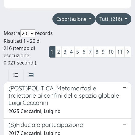
Esportazione
Tutti (216)
Mostra
records
Risultati 1 - 20 di
216 (tempo di
1
2
3
4
5
6
7
8
9
10
11
esecuzione:
0.021 secondi).
(POST)POLITICA. Metamorfosi e
traiettorie ai confini dello spazio globale
Luigi Ceccarini
2025 Ceccarini, Luigino
(S)Fiducia e partecipazione
2017 Ceccarini, Luigino