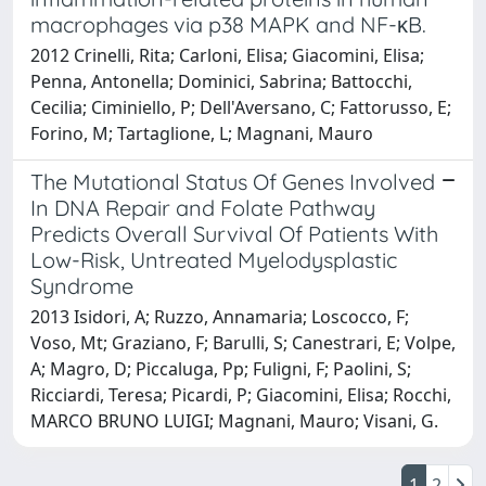
macrophages via p38 MAPK and NF-κB.
2012 Crinelli, Rita; Carloni, Elisa; Giacomini, Elisa;
Penna, Antonella; Dominici, Sabrina; Battocchi,
Cecilia; Ciminiello, P; Dell'Aversano, C; Fattorusso, E;
Forino, M; Tartaglione, L; Magnani, Mauro
The Mutational Status Of Genes Involved
In DNA Repair and Folate Pathway
Predicts Overall Survival Of Patients With
Low-Risk, Untreated Myelodysplastic
Syndrome
2013 Isidori, A; Ruzzo, Annamaria; Loscocco, F;
Voso, Mt; Graziano, F; Barulli, S; Canestrari, E; Volpe,
A; Magro, D; Piccaluga, Pp; Fuligni, F; Paolini, S;
Ricciardi, Teresa; Picardi, P; Giacomini, Elisa; Rocchi,
MARCO BRUNO LUIGI; Magnani, Mauro; Visani, G.
1
2