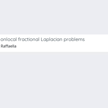
al nonlocal fractional Laplacian problems
 Raffaella