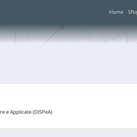
Home
Sfo
re e Applicate (DiSPeA)