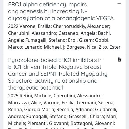
ERO1 alpha deficiency impairs
angiogenesis by increasing N-
glycosylation of a proangiogenic VEGFA.
2022 Varone, Ersilia; Chernorudskiy, Alexander;
Cherubini, Alessandro; Cattaneo, Angela; Bachi,
Angela; Fumagalli, Stefano; Erol, Gizem; Gobbi,
Marco; Lenardo Michael, J; Borgese, Nica; Zito, Ester
Pyrazolone-based ERO1 inhibitors in
ERO1-driven Triple-Negative Breast
Cancer and SEPN1-Related Myopathy:
Structure-activity relationship and
therapeutic potential
2025 Retini, Michele; Cherubini, Alessandro;
Marrazza, Alice; Varone, Ersilia; Germani, Serena;
Renna, Giorgia Maria; Recchia, Adriano; Guidarelli,
Andrea; Fumagalli, Stefano; Grasselli, Chiara; Mari,
Michele; Piersanti, Giovanni; Bottegoni, Giovanni;