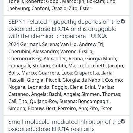
Tonelli, Roberto; Gobbi, Marco; Jin, Bo-Ram; Cho,
Jaehyung; Cantoni, Orazio; Zito, Ester
SEPN1-related myopathy depends on the
oxidoreductase ERO1A and is druggable
with the chemical chaperone TUDCA
2024 Germani, Serena; Van Ho, Andrew Tri;
Cherubini, Alessandro; Varone, Ersilia;
Chernorudskiy, Alexander; Renna, Giorgia Maria;
Fumagalli, Stefano; Gobbi, Marco; Lucchetti, Jacopo;
Bolis, Marco; Guarrera, Luca; Craparotta, Ilaria;
Rastelli, Giorgia; Piccoli, Giorgia; de Napoli, Cosimo;
Nogara, Leonardo; Poggio, Elena; Brini, Marisa;
Cattaneo, Angela; Bachi, Angela; Simmen, Thomas;
Calì, Tito; Quijano-Roy, Susana; Boncompagni,
Simona; Blaauw, Bert; Ferreiro, Ana; Zito, Ester
Small molecule-mediated inhibition of the
oxidoreductase ERO1A restrains