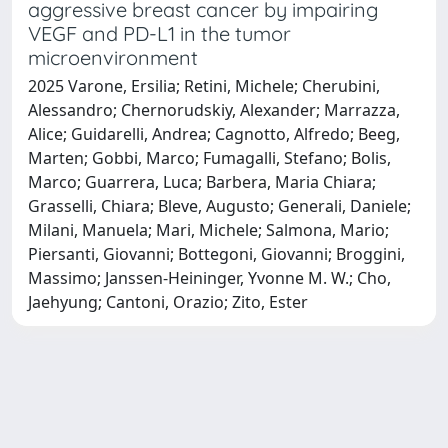
aggressive breast cancer by impairing
VEGF and PD-L1 in the tumor
microenvironment
2025 Varone, Ersilia; Retini, Michele; Cherubini,
Alessandro; Chernorudskiy, Alexander; Marrazza,
Alice; Guidarelli, Andrea; Cagnotto, Alfredo; Beeg,
Marten; Gobbi, Marco; Fumagalli, Stefano; Bolis,
Marco; Guarrera, Luca; Barbera, Maria Chiara;
Grasselli, Chiara; Bleve, Augusto; Generali, Daniele;
Milani, Manuela; Mari, Michele; Salmona, Mario;
Piersanti, Giovanni; Bottegoni, Giovanni; Broggini,
Massimo; Janssen-Heininger, Yvonne M. W.; Cho,
Jaehyung; Cantoni, Orazio; Zito, Ester
Powered by
IRIS
-
about IRIS
-
Utilizzo dei cookie
Copyright © 2026