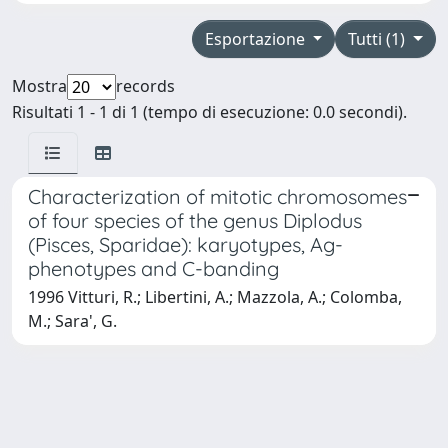
Esportazione
Tutti (1)
Mostra
records
Risultati 1 - 1 di 1 (tempo di esecuzione: 0.0 secondi).
Characterization of mitotic chromosomes
of four species of the genus Diplodus
(Pisces, Sparidae): karyotypes, Ag-
phenotypes and C-banding
1996 Vitturi, R.; Libertini, A.; Mazzola, A.; Colomba,
M.; Sara', G.