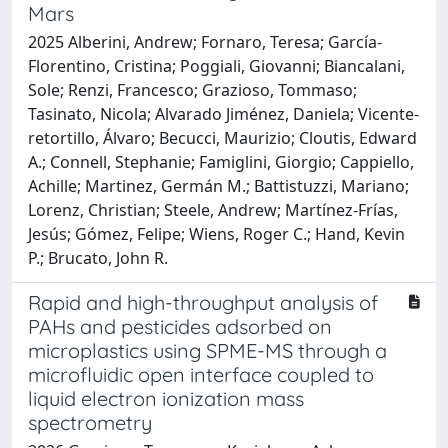
Mars
2025 Alberini, Andrew; Fornaro, Teresa; García-
Florentino, Cristina; Poggiali, Giovanni; Biancalani,
Sole; Renzi, Francesco; Grazioso, Tommaso;
Tasinato, Nicola; Alvarado Jiménez, Daniela; Vicente‐
retortillo, Álvaro; Becucci, Maurizio; Cloutis, Edward
A.; Connell, Stephanie; Famiglini, Giorgio; Cappiello,
Achille; Martinez, Germán M.; Battistuzzi, Mariano;
Lorenz, Christian; Steele, Andrew; Martínez-Frías,
Jesús; Gómez, Felipe; Wiens, Roger C.; Hand, Kevin
P.; Brucato, John R.
Rapid and high-throughput analysis of
PAHs and pesticides adsorbed on
microplastics using SPME-MS through a
microfluidic open interface coupled to
liquid electron ionization mass
spectrometry