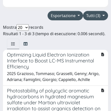
Esportazione
Tutti (3)
Mostra
records
Risultati 1 - 3 di 3 (tempo di esecuzione: 0.006 secondi).
Optimizing Liquid Electron Ionization
Interface to Boost LC-MS Instrumental
Efficiency
2025 Grazioso, Tommaso; Grasselli, Genny; Arigo,
Adriana; Famiglini, Giorgio; Cappiello, Achille
Photostability of polycyclic aromatic
hydrocarbons in hydrated magnesium
sulfate under Martian ultraviolet
irradiation to assist organics detection on