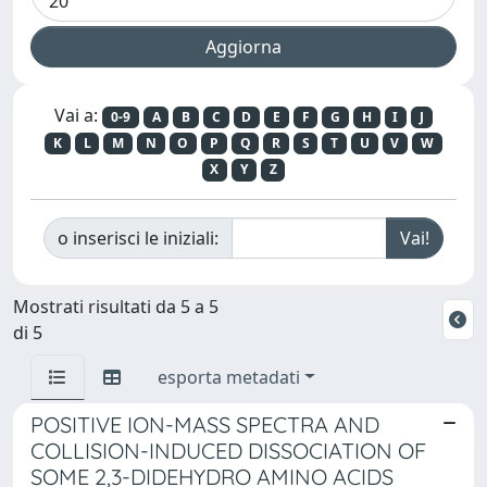
Vai a:
0-9
A
B
C
D
E
F
G
H
I
J
K
L
M
N
O
P
Q
R
S
T
U
V
W
X
Y
Z
o inserisci le iniziali:
Mostrati risultati da 5 a 5
di 5
esporta metadati
POSITIVE ION-MASS SPECTRA AND
COLLISION-INDUCED DISSOCIATION OF
SOME 2,3-DIDEHYDRO AMINO ACIDS