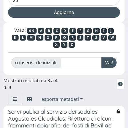
Vai a:
0-9
A
B
C
D
E
F
G
H
I
J
K
L
M
N
O
P
Q
R
S
T
U
V
W
X
Y
Z
o inserisci le iniziali:
Mostrati risultati da 3 a 4
di 4
esporta metadati
Servi publici al servizio dei sodales
Augustales Claudiales. Rilettura di alcuni
frammenti epigrafici dei fasti di Bovillae