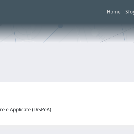
Home
Sfo
re e Applicate (DiSPeA)