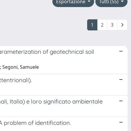
Esportazione
Tutti (55)
1
2
3
arameterization of geotechnical soil
ca; Segoni, Samuele
entrionali).
i, Italia) e loro significato ambientale
 problem of identification.