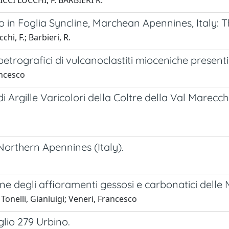
RICCI LUCCHI, F. BARBIERI R.
 in Foglia Syncline, Marchean Apennines, Italy: T
hi, F.; Barbieri, R.
-petrografici di vulcanoclastiti mioceniche prese
ancesco
 Argille Varicolori della Coltre della Val Marecc
Northern Apennines (Italy).
ione degli affioramenti gessosi e carbonatici delle
onelli, Gianluigi; Veneri, Francesco
glio 279 Urbino.