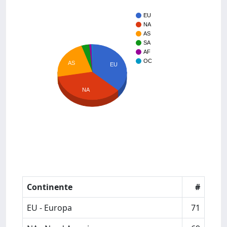
EU
NA
AS
SA
AF
OC
AS
EU
NA
Continente
#
EU - Europa
71