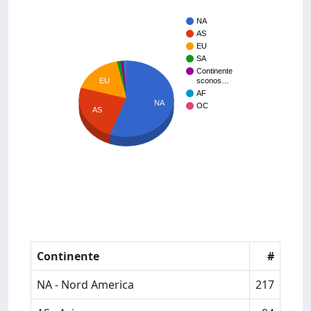
NA
AS
EU
SA
Continente
EU
sconos…
AF
NA
OC
AS
Continente
#
NA - Nord America
217