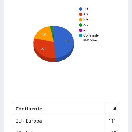
EU
AS
NA
SA
AF
NA
Continente
sconos…
EU
AS
Continente
#
EU - Europa
111