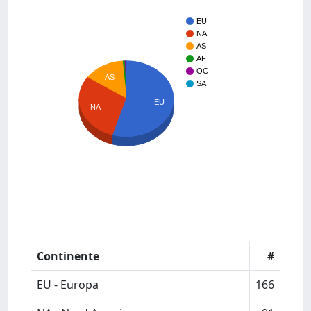
EU
NA
AS
AF
OC
AS
SA
EU
NA
Continente
#
EU - Europa
166