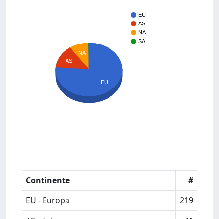
EU
AS
NA
SA
NA
AS
EU
Continente
#
EU - Europa
219