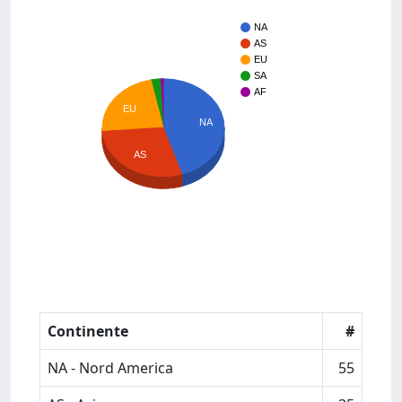
NA
AS
EU
SA
AF
EU
NA
AS
Continente
#
NA - Nord America
55