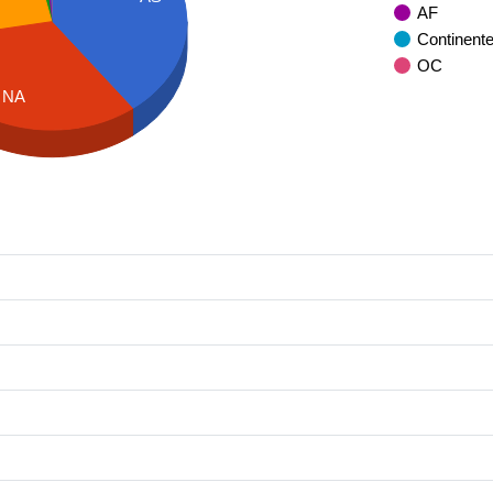
AF
Continent
OC
NA