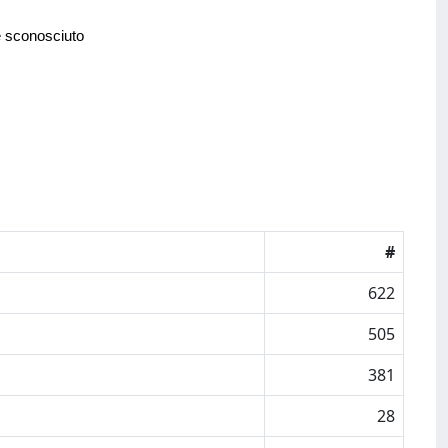
e sconosciuto
#
622
505
381
28