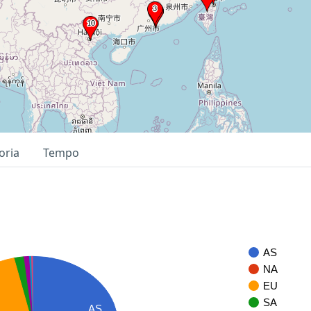
oria
Tempo
AS
NA
EU
SA
AS