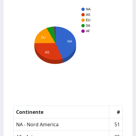
NA
AS
EU
SA
AF
EU
NA
AS
Continente
#
NA - Nord America
51