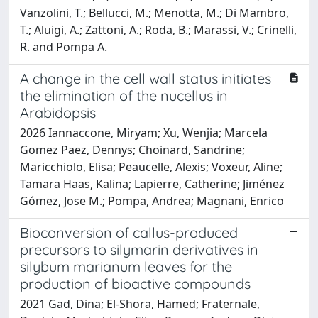
Vanzolini, T.; Bellucci, M.; Menotta, M.; Di Mambro,
T.; Aluigi, A.; Zattoni, A.; Roda, B.; Marassi, V.; Crinelli,
R. and Pompa A.
A change in the cell wall status initiates
the elimination of the nucellus in
Arabidopsis
2026 Iannaccone, Miryam; Xu, Wenjia; Marcela
Gomez Paez, Dennys; Choinard, Sandrine;
Maricchiolo, Elisa; Peaucelle, Alexis; Voxeur, Aline;
Tamara Haas, Kalina; Lapierre, Catherine; Jiménez
Gómez, Jose M.; Pompa, Andrea; Magnani, Enrico
Bioconversion of callus-produced
precursors to silymarin derivatives in
silybum marianum leaves for the
production of bioactive compounds
2021 Gad, Dina; El-Shora, Hamed; Fraternale,