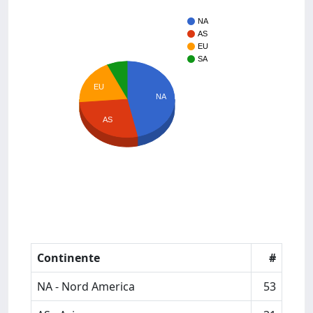
NA
AS
EU
SA
EU
NA
AS
Continente
#
NA - Nord America
53