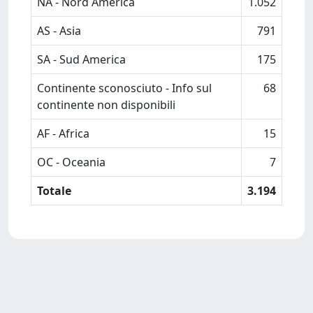
NA - Nord America
1.052
AS - Asia
791
SA - Sud America
175
Continente sconosciuto - Info sul
68
continente non disponibili
AF - Africa
15
OC - Oceania
7
Totale
3.194
Powered by
IRIS
-
about IRIS
-