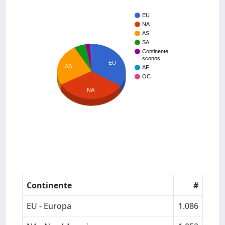
EU
NA
AS
SA
Continente
sconos…
EU
AS
AF
OC
NA
Continente
#
EU - Europa
1.086