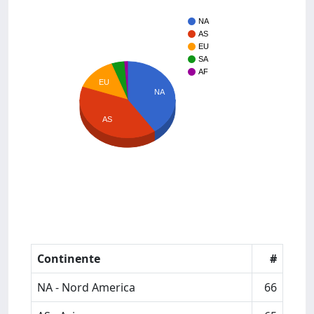
NA
AS
EU
SA
AF
EU
NA
AS
Continente
#
NA - Nord America
66