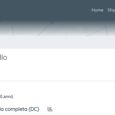
Home
Sfo
llo
0 anni)
a completa (DC)