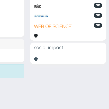
ND
ND
ND
social impact