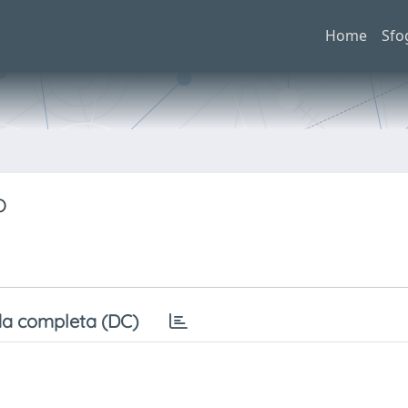
Home
Sfo
o
a completa (DC)