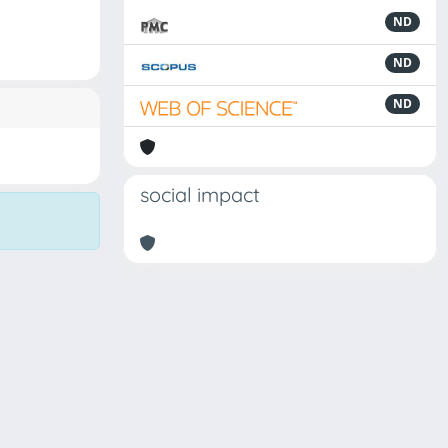
ND
ND
ND
social impact